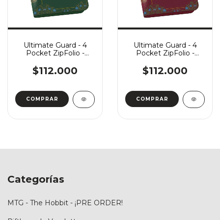
Ultimate Guard - 4
Ultimate Guard - 4
Pocket ZipFolio -
Pocket ZipFolio -
Harry Potter: Slytherin
Harry Potter:
Gryffindor
$112.000
$112.000
Categorías
MTG - The Hobbit - ¡PRE ORDER!