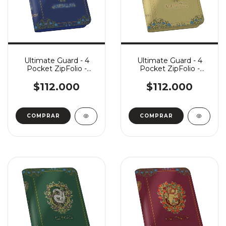
Ultimate Guard - 4
Ultimate Guard - 4
Pocket ZipFolio -
Pocket ZipFolio -
Harry Potter:
Harry Potter:
Ravenclaw
Hufflepuff
$112.000
$112.000