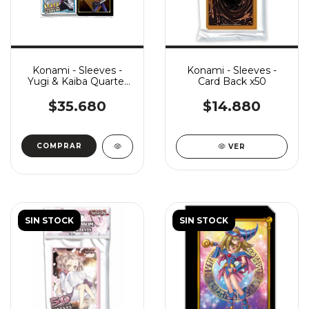
Konami - Sleeves -
Konami - Sleeves -
Yugi & Kaiba Quarter
Card Back x50
Century x100
$35.680
$14.880
VER
SIN STOCK
SIN STOCK