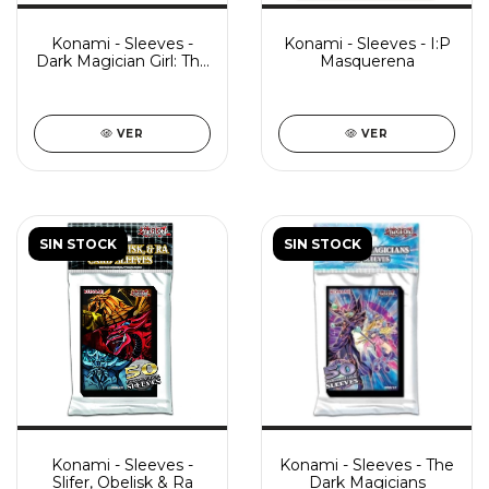
Konami - Sleeves -
Konami - Sleeves - I:P
Dark Magician Girl: The
Masquerena
Dragon Knight
VER
VER
SIN STOCK
SIN STOCK
Konami - Sleeves -
Konami - Sleeves - The
Slifer, Obelisk & Ra
Dark Magicians