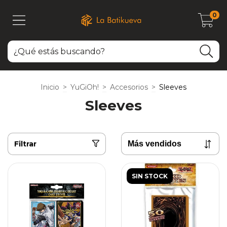
0
Inicio
>
YuGiOh!
>
Accesorios
>
Sleeves
Sleeves
Filtrar
SIN STOCK