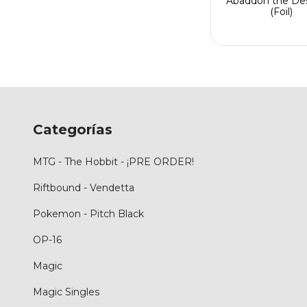
Abaddon the Des
(Foil)
Categorías
MTG - The Hobbit - ¡PRE ORDER!
Riftbound - Vendetta
Pokemon - Pitch Black
OP-16
Magic
Magic Singles