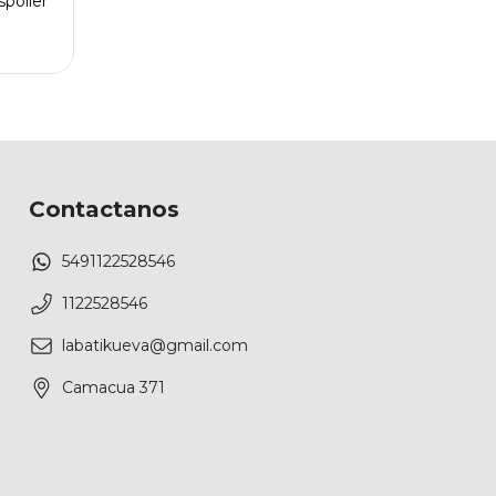
poiler
Contactanos
5491122528546
1122528546
labatikueva@gmail.com
Camacua 371