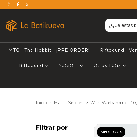
MTG - The Hobbit - ¡PRE ORDER!
Riftbound - Ve
Riftbound
YuGiOh!
Otros TCGs
Inicio
>
Magic Singles
>
W
>
Warhammer 40
Filtrar por
SIN STOCK