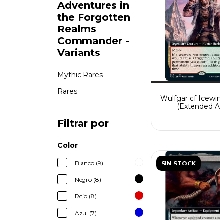
Adventures in
the Forgotten
Realms
Commander -
Variants
Mythic Rares
Rares
Wulfgar of Icewi
(Extended Ar
Filtrar por
Color
Blanco (9)
SIN STOCK
Negro (8)
Rojo (8)
Azul (7)