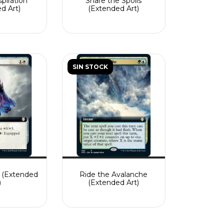
spiration
Share the Spoils
d Art)
(Extended Art)
SIN STOCK
s (Extended
Ride the Avalanche
)
(Extended Art)