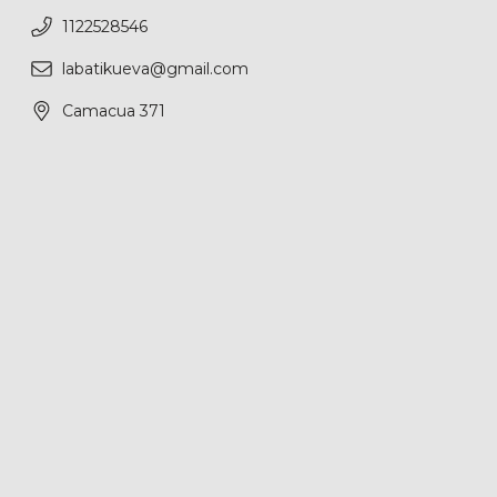
1122528546
labatikueva@gmail.com
Camacua 371