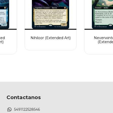
eed
Nihiloor (Extended Art)
Neverwint
t)
(Extende
Contactanos
5491122528546