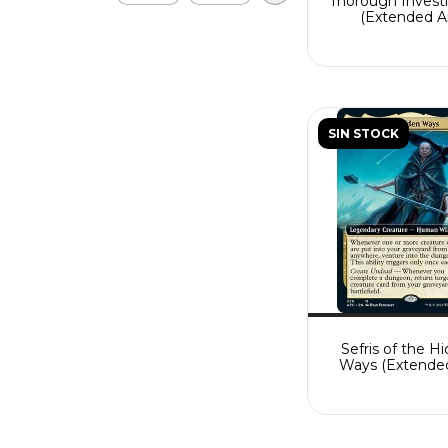
Thorough Invest
(Extended Ar
SIN STOCK
Sefris of the H
Ways (Extended