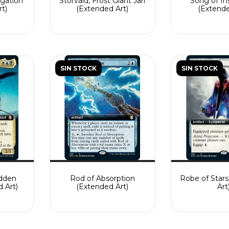
igation
Storvald, Frost Giant Jarl
Song of In
t)
(Extended Art)
(Extende
SIN STOCK
SIN STOCK
idden
Rod of Absorption
Robe of Star
 Art)
(Extended Art)
Art