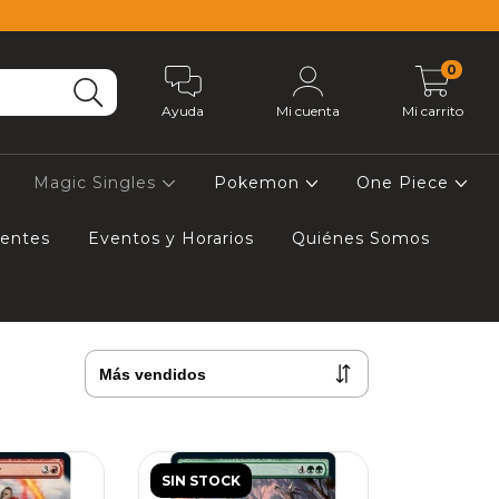
0
Ayuda
Mi cuenta
Mi carrito
Magic Singles
Pokemon
One Piece
uentes
Eventos y Horarios
Quiénes Somos
SIN STOCK