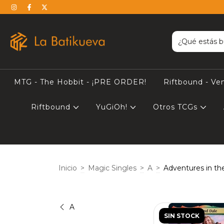
MTG - The Hobbit - ¡PRE ORDER!
Riftbound - Ve
Riftbound
YuGiOh!
Otros TCGs
Inicio
>
Magic Singles
>
A
>
Adventures in t
A
SIN STOCK