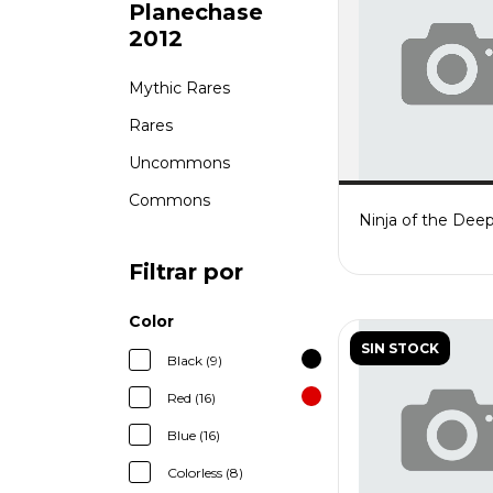
Planechase
2012
Mythic Rares
Rares
Uncommons
Commons
Ninja of the Dee
Filtrar por
Color
SIN STOCK
Black (9)
Red (16)
Blue (16)
Colorless (8)