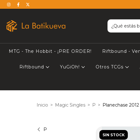
MTG - The Hobbit - ¡PRE ORDER!
Riftbound - Ve
Riftbound
YuGiOh!
Otros TCGs
Inicio
>
Magic Singles
>
P
>
Planechase 2012
P
SIN STOCK