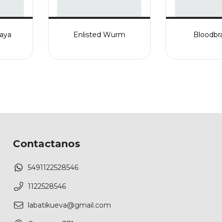
maya
Enlisted Wurm
Bloodbra
Contactanos
5491122528546
1122528546
labatikueva@gmail.com