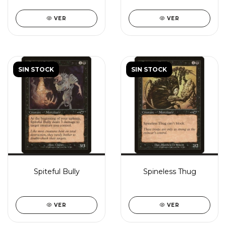
VER
VER
SIN STOCK
SIN STOCK
Spiteful Bully
Spineless Thug
VER
VER