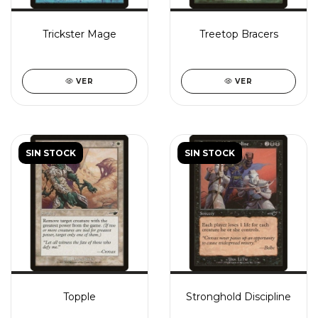
Trickster Mage
Treetop Bracers
VER
VER
SIN STOCK
SIN STOCK
Topple
Stronghold Discipline