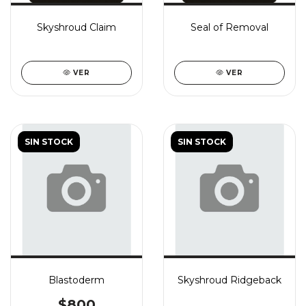
Skyshroud Claim
Seal of Removal
VER
VER
SIN STOCK
SIN STOCK
Blastoderm
Skyshroud Ridgeback
$800