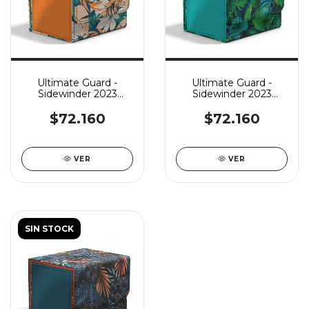
Ultimate Guard -
Ultimate Guard -
Sidewinder 2023
Sidewinder 2023
Exclusive 100+ -
Exclusive 100+ -
Canary Orange
Rainforest Green
$72.160
$72.160
VER
VER
SIN STOCK