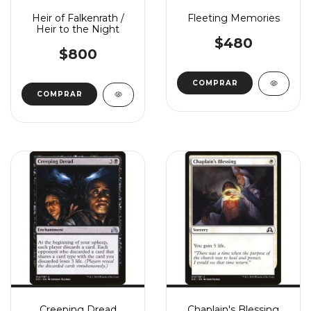
Heir of Falkenrath /
Fleeting Memories
Heir to the Night
$480
$800
COMPRAR
COMPRAR
Creeping Dread
Chaplain's Blessing