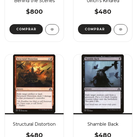
Behind the Scenes
Ulrich's Kindred
$800
$480
COMPRAR
COMPRAR
Structural Distortion
Shamble Back
$480
$480