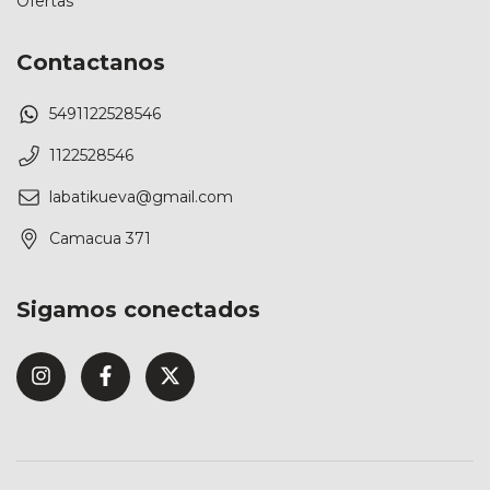
Ofertas
Contactanos
5491122528546
1122528546
labatikueva@gmail.com
Camacua 371
Sigamos conectados