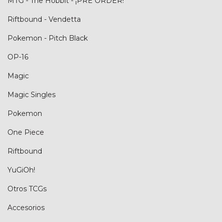
MTG - The Hobbit - ¡PRE ORDER!
Riftbound - Vendetta
Pokemon - Pitch Black
OP-16
Magic
Magic Singles
Pokemon
One Piece
Riftbound
YuGiOh!
Otros TCGs
Accesorios