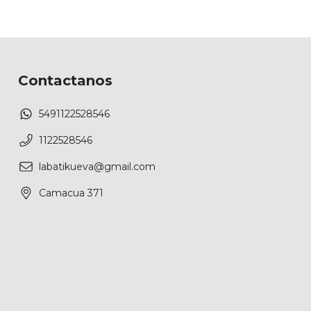
Contactanos
5491122528546
1122528546
labatikueva@gmail.com
Camacua 371