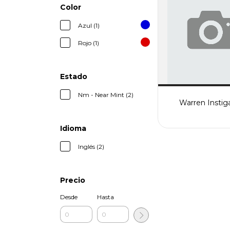
Color
Azul (1)
Rojo (1)
Estado
Nm - Near Mint (2)
Warren Instig
Idioma
Inglés (2)
Precio
Desde
Hasta