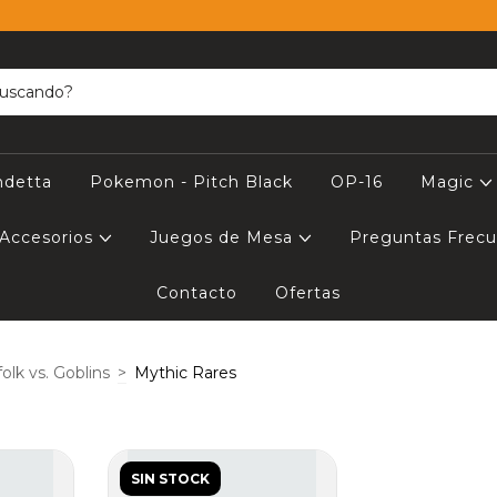
ndetta
Pokemon - Pitch Black
OP-16
Magic
Accesorios
Juegos de Mesa
Preguntas Frec
Contacto
Ofertas
olk vs. Goblins
>
Mythic Rares
SIN STOCK