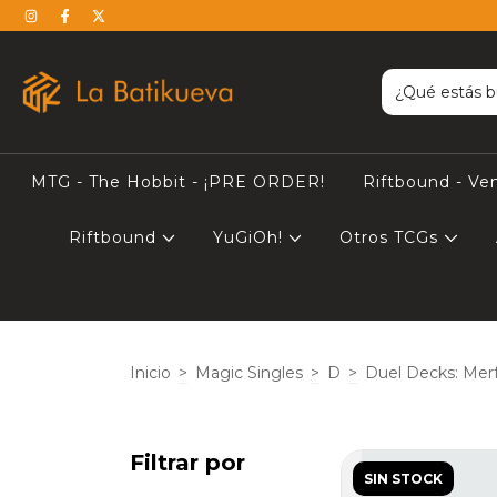
MTG - The Hobbit - ¡PRE ORDER!
Riftbound - Ve
Riftbound
YuGiOh!
Otros TCGs
Inicio
>
Magic Singles
>
D
>
Duel Decks: Merf
Filtrar por
SIN STOCK