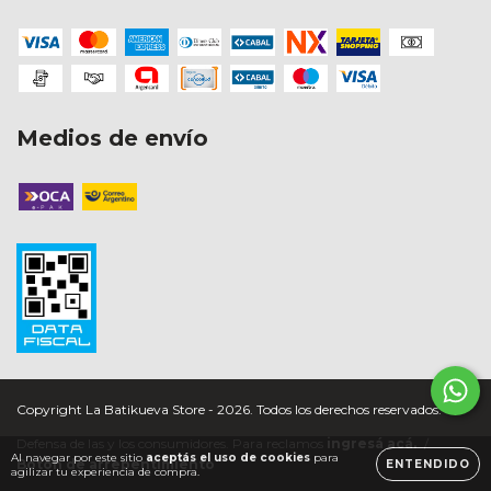
Medios de envío
Copyright La Batikueva Store - 2026. Todos los derechos reservados.
Defensa de las y los consumidores. Para reclamos
ingresá acá.
/
Al navegar por este sitio
aceptás el uso de cookies
para
Botón de arrepentimiento
ENTENDIDO
agilizar tu experiencia de compra.