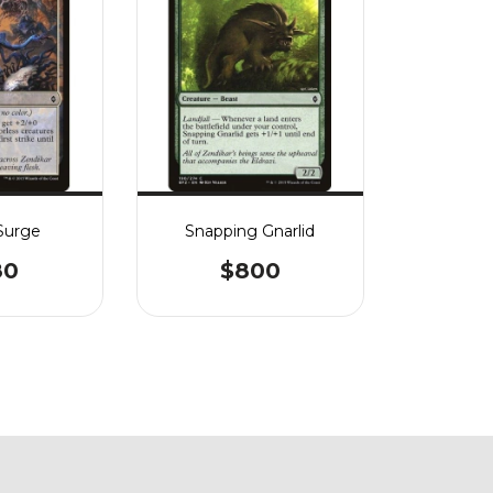
Surge
Snapping Gnarlid
80
$800