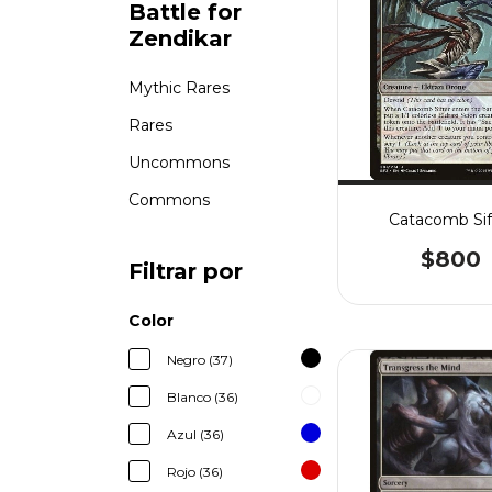
Battle for
Zendikar
Mythic Rares
Rares
Uncommons
Commons
Catacomb Sif
$800
Filtrar por
Color
Negro (37)
Blanco (36)
Azul (36)
Rojo (36)