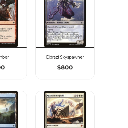
mber
Eldrazi Skyspawner
00
$800