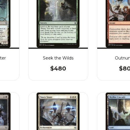
ter
Seek the Wilds
Outnu
$480
$8