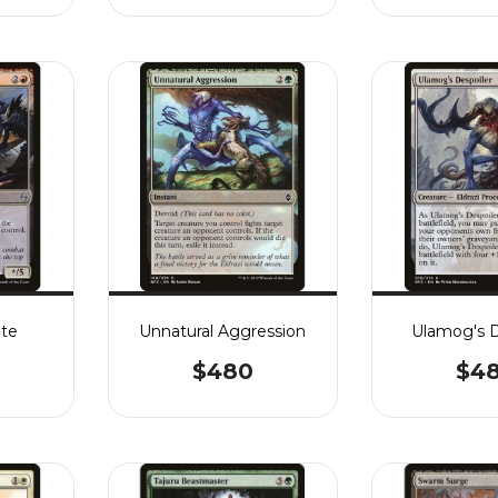
ate
Unnatural Aggression
Ulamog's D
$480
$4