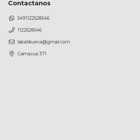
Contactanos
5491122528546
1122528546
labatikueva@gmail.com
Camacua 371