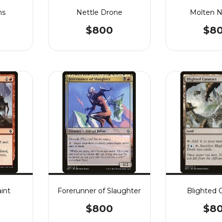
hs
Nettle Drone
Molten N
$800
$8
int
Forerunner of Slaughter
Blighted 
$800
$8