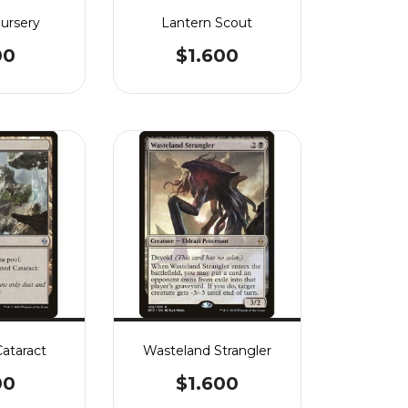
ursery
Lantern Scout
00
$1.600
Cataract
Wasteland Strangler
00
$1.600