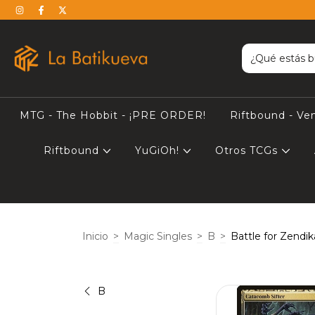
MTG - The Hobbit - ¡PRE ORDER!
Riftbound - Ve
Riftbound
YuGiOh!
Otros TCGs
Inicio
>
Magic Singles
>
B
>
Battle for Zendik
B