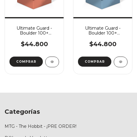
Ultimate Guard -
Ultimate Guard -
Boulder 100+
Boulder 100+
Shogun's Journey Part
Shogun's Journey Part
3: Kousei
3: Soushin
$44.800
$44.800
Categorías
MTG - The Hobbit - ¡PRE ORDER!