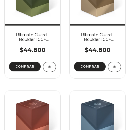
Ultimate Guard -
Ultimate Guard -
Boulder 100+
Boulder 100+
Shogun's Journey Part
Shogun's Journey Part
3: Suirei
3: Kouyo
$44.800
$44.800