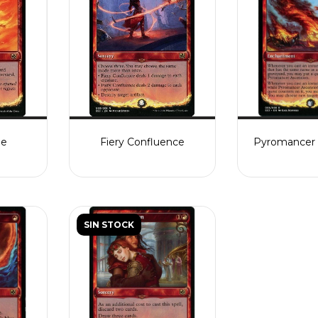
me
Fiery Confluence
Pyromancer 
SIN STOCK