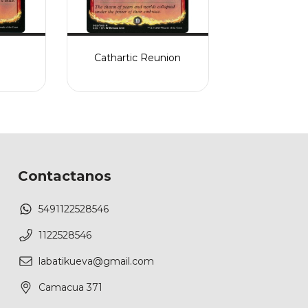
Cathartic Reunion
Contactanos
5491122528546
1122528546
labatikueva@gmail.com
Camacua 371