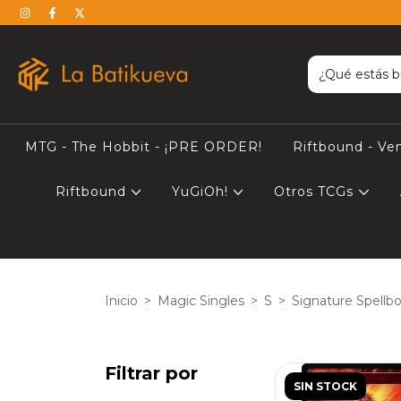
MTG - The Hobbit - ¡PRE ORDER!
Riftbound - Ve
Riftbound
YuGiOh!
Otros TCGs
Inicio
>
Magic Singles
>
S
>
Signature Spellb
Filtrar por
SIN STOCK