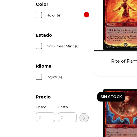
Color
Rojo (6)
Estado
Nm - Near Mint (6)
Rite of Fla
Idioma
Inglés (6)
Precio
SIN STOCK
Desde
Hasta