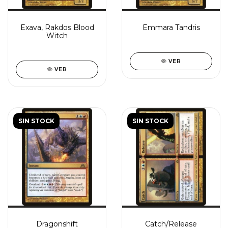
Exava, Rakdos Blood
Emmara Tandris
Witch
VER
VER
SIN STOCK
SIN STOCK
Dragonshift
Catch/Release