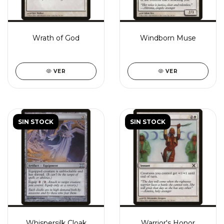
Wrath of God
Windborn Muse
VER
VER
SIN STOCK
SIN STOCK
Whispersilk Cloak
Warrior's Honor