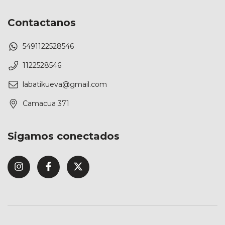
Contactanos
5491122528546
1122528546
labatikueva@gmail.com
Camacua 371
Sigamos conectados