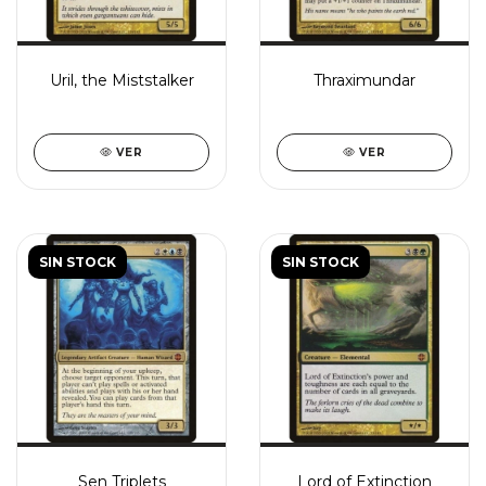
Uril, the Miststalker
Thraximundar
VER
VER
SIN STOCK
SIN STOCK
Sen Triplets
Lord of Extinction