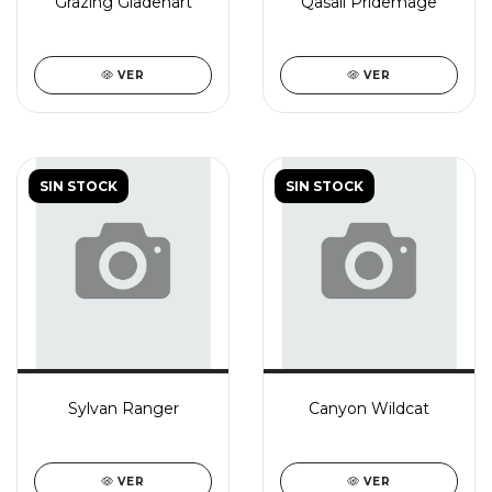
Grazing Gladehart
Qasali Pridemage
VER
VER
SIN STOCK
SIN STOCK
Sylvan Ranger
Canyon Wildcat
VER
VER