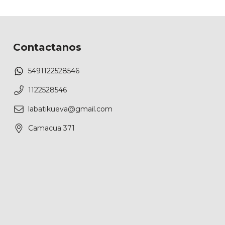
Contactanos
5491122528546
1122528546
labatikueva@gmail.com
Camacua 371