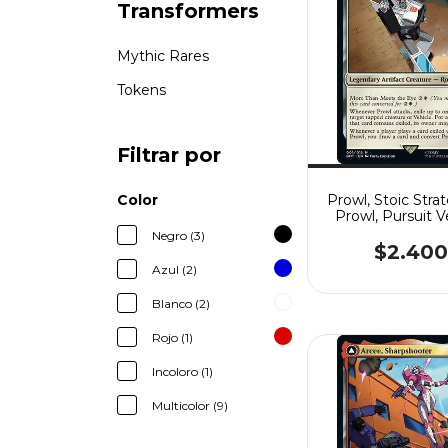
Transformers
Mythic Rares
Tokens
Filtrar por
Prowl, Stoic Strat
Color
Prowl, Pursuit V
Negro (3)
$2.400
Azul (2)
Blanco (2)
Rojo (1)
Incoloro (1)
Multicolor (9)