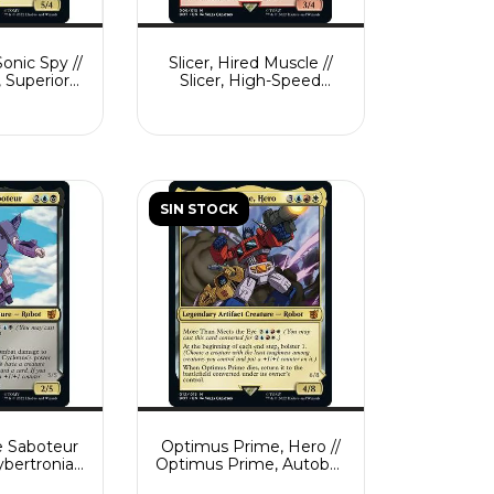
onic Spy //
Slicer, Hired Muscle //
 Superior
Slicer, High-Speed
ain
Antagonist
SIN STOCK
e Saboteur
Optimus Prime, Hero //
Cybertronian
Optimus Prime, Autobot
ter
Leader