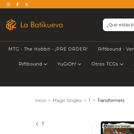
MTG - The Hobbit - ¡PRE ORDER!
Riftbound - Ve
Riftbound
YuGiOh!
Otros TCGs
Inicio
>
Magic Singles
>
T
>
Transformers
T