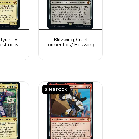
Tyrant //
Blitzwing, Cruel
estructive
Tormentor // Blitzwing,
ce
Adaptive Assailant
SIN STOCK