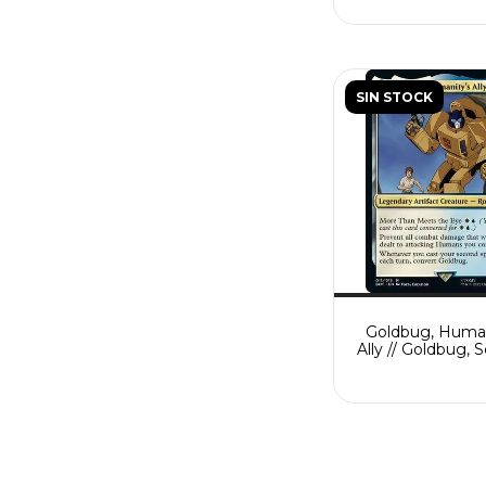
SIN STOCK
Goldbug, Human
Ally // Goldbug, 
Scout