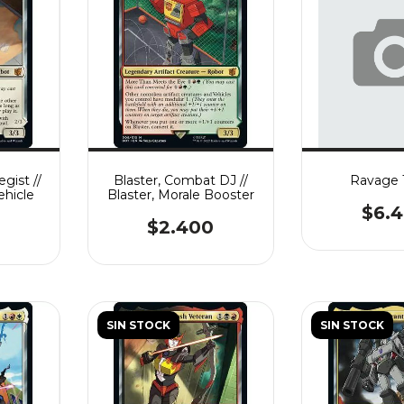
egist //
Blaster, Combat DJ //
Ravage 
ehicle
Blaster, Morale Booster
$6.
$2.400
SIN STOCK
SIN STOCK