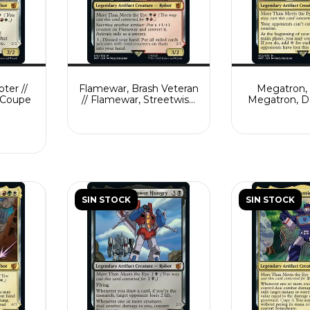
ter //
Flamewar, Brash Veteran
Megatron, 
c Coupe
// Flamewar, Streetwise
Megatron, D
Operative
For
SIN STOCK
SIN STOCK