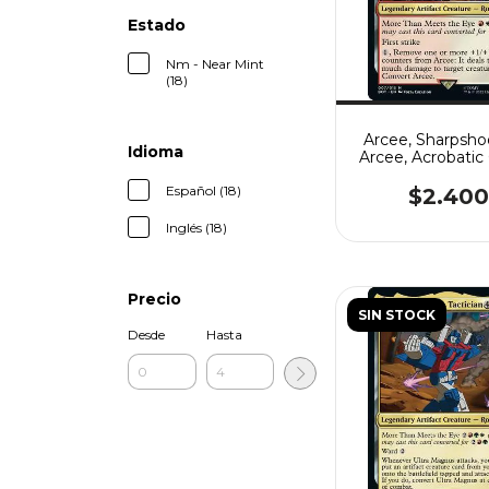
Estado
Nm - Near Mint
(18)
Arcee, Sharpshoo
Idioma
Arcee, Acrobati
Español (18)
$2.400
Inglés (18)
Precio
SIN STOCK
Desde
Hasta