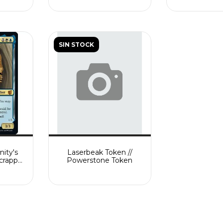
SIN STOCK
ity's
Laserbeak Token //
Scrappy
Powerstone Token