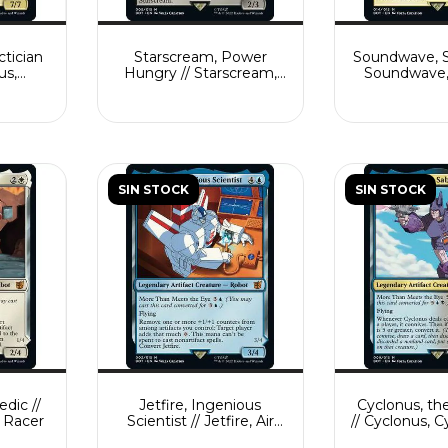
ctician
Starscream, Power
Soundwave, S
us,
Hungry // Starscream,
Soundwave,
ier
Seeker Leader
Capt
SIN STOCK
SIN STOCK
edic //
Jetfire, Ingenious
Cyclonus, th
 Racer
Scientist // Jetfire, Air
// Cyclonus, 
Guardian
Figh