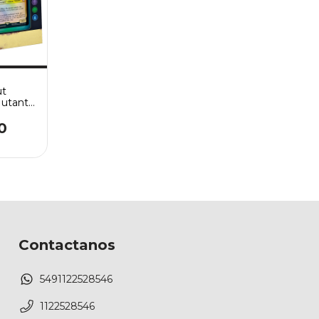
ut
utant
0
Contactanos
5491122528546
1122528546