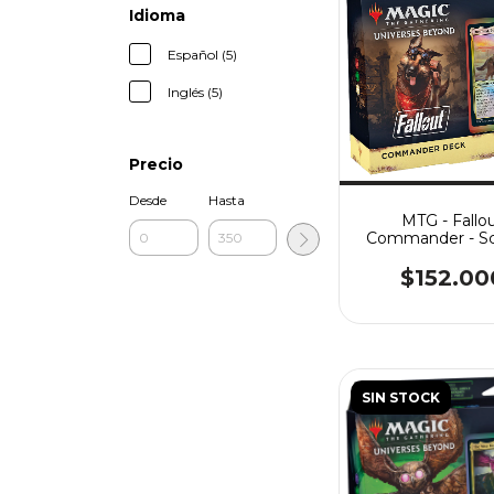
Idioma
Español (5)
Inglés (5)
Precio
Desde
Hasta
MTG - Fallo
Commander - Sc
Survivors
$152.00
SIN STOCK