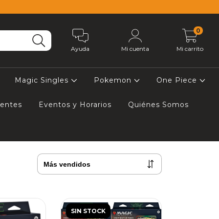
0
Ayuda
Mi cuenta
Mi carrito
Magic Singles
Pokemon
One Piece
uentes
Eventos y Horarios
Quiénes Somos
SIN STOCK