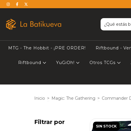
MTG - The Hobbit - ¡PRE ORDER!
Riftbound - Ve
Riftbound
YuGiOh!
Otros TCGs
Inicio
>
Magic: The Gathering
>
Commander 
Filtrar por
SIN STOCK