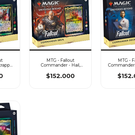
ut
MTG - Fallout
MTG - F
rappy
Commander - Hail,
Commander -
Caesar
0
$152.000
$152