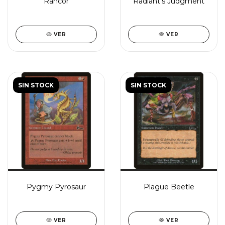
Rancor
Radiant's Judgment
VER
VER
SIN STOCK
SIN STOCK
Pygmy Pyrosaur
Plague Beetle
VER
VER