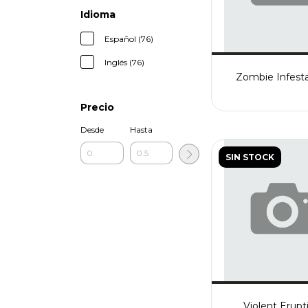
Idioma
Español (76)
Inglés (76)
Zombie Infest
Precio
Desde
Hasta
SIN STOCK
Violent Erupt