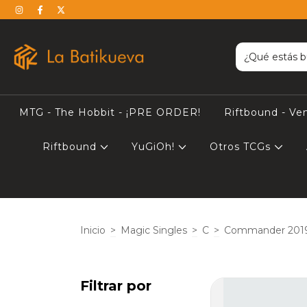
MTG - The Hobbit - ¡PRE ORDER!
Riftbound - Ve
Riftbound
YuGiOh!
Otros TCGs
Inicio
>
Magic Singles
>
C
>
Commander 201
Filtrar por