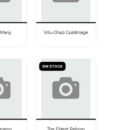
f Many
Vitu-Ghazi Guildmage
SIN STOCK
ynamo
The Eldest Reborn