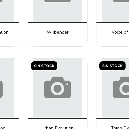
ation
Willbender
Voice o
SIN STOCK
SIN STOCK
ion
Urban Evolution
Thran D