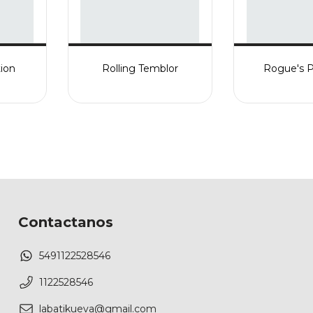
ion
Rolling Temblor
Rogue's 
Contactanos
5491122528546
1122528546
labatikueva@gmail.com