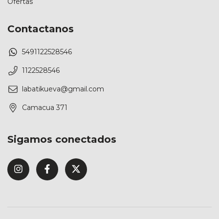
Ofertas
Contactanos
5491122528546
1122528546
labatikueva@gmail.com
Camacua 371
Sigamos conectados