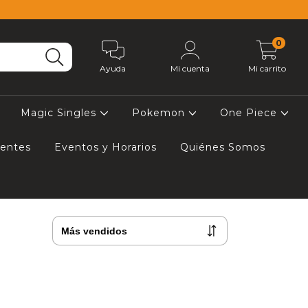
0
Ayuda
Mi cuenta
Mi carrito
Magic Singles
Pokemon
One Piece
uentes
Eventos y Horarios
Quiénes Somos