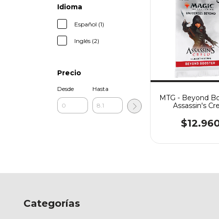
Idioma
Español (1)
Inglés (2)
Precio
Desde
Hasta
MTG - Beyond Bo
Assassin's Cr
$12.96
Categorías