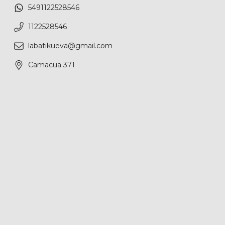
5491122528546
1122528546
labatikueva@gmail.com
Camacua 371