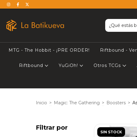
MTG - The Hobbit - ¡PRE ORDER!
Riftbound - Ve
Riftbound
YuGiOh!
Otros TCGs
Inicio
>
Magic: The Gathering
>
Boosters
>
As
Filtrar por
SIN STOCK