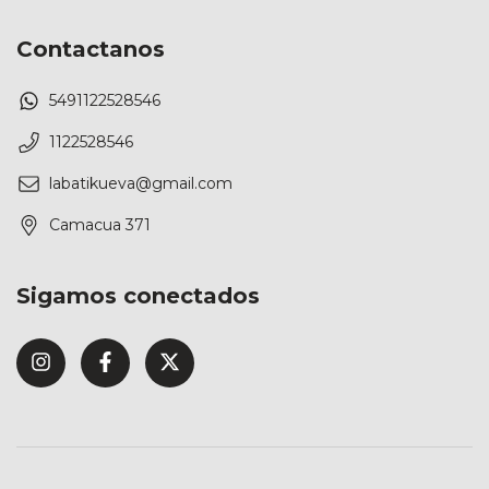
Contactanos
5491122528546
1122528546
labatikueva@gmail.com
Camacua 371
Sigamos conectados