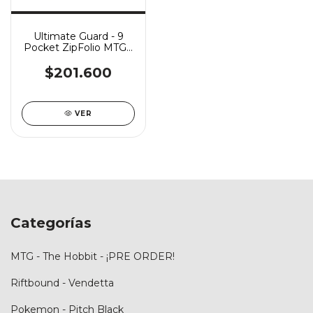
Ultimate Guard - 9
Pocket ZipFolio MTG -
Bloomburrow: Season
of Gathering
$201.600
VER
Categorías
MTG - The Hobbit - ¡PRE ORDER!
Riftbound - Vendetta
Pokemon - Pitch Black