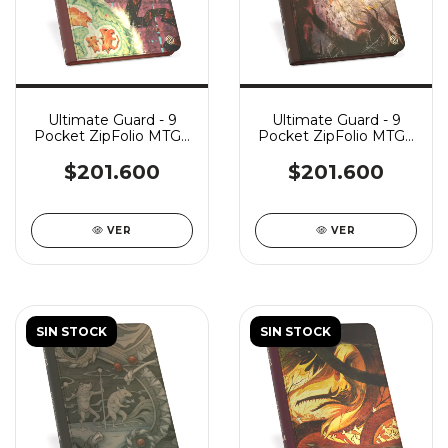
Ultimate Guard - 9
Ultimate Guard - 9
Pocket ZipFolio MTG -
Pocket ZipFolio MTG -
Bloomburrow: Season
Bloomburrow: Season
of the Burrow
of the Bold
$201.600
$201.600
VER
VER
SIN STOCK
SIN STOCK