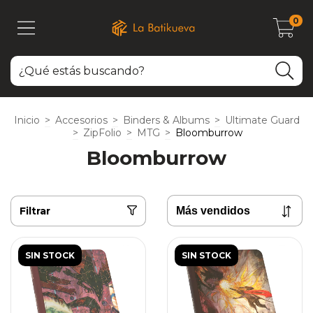
0
Inicio
>
Accesorios
>
Binders & Albums
>
Ultimate Guard
>
ZipFolio
>
MTG
>
Bloomburrow
Bloomburrow
Filtrar
SIN STOCK
SIN STOCK