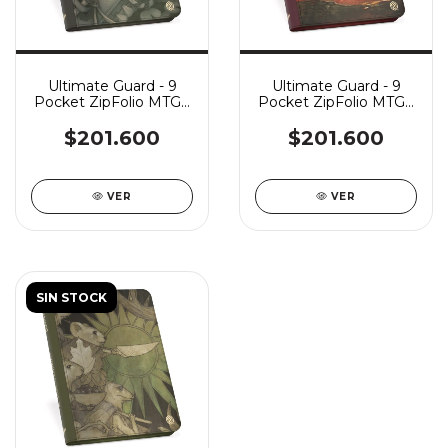
Ultimate Guard - 9
Ultimate Guard - 9
Pocket ZipFolio MTG -
Pocket ZipFolio MTG -
Bloomburrow: Season
Bloomburrow: Season
of Weaving
of Loss
$201.600
$201.600
VER
VER
SIN STOCK