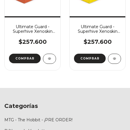
Ultimate Guard -
Ultimate Guard -
Superhive Xenoskin
Superhive Xenoskin
550+ - Summer
550+ - Summer
Edition 2025: Peach
Edition 2025:
$257.600
$257.600
Dandelion
Categorías
MTG - The Hobbit - ¡PRE ORDER!