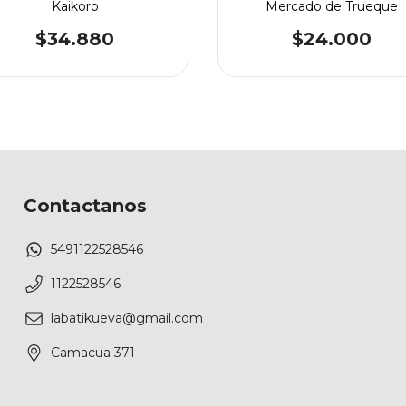
Kaikoro
Mercado de Trueque
$34.880
$24.000
Contactanos
5491122528546
1122528546
labatikueva@gmail.com
Camacua 371