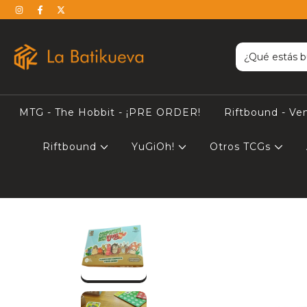
MTG - The Hobbit - ¡PRE ORDER!
Riftbound - Ve
Riftbound
YuGiOh!
Otros TCGs