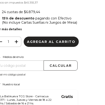
cio sin impuestos
$45.355,37
24
cuotas de
$6.879,44
15% de descuento
pagando con Efectivo
(No incluye Cartas Sueltas ni Juegos de Mesa)
r más detalles
CAMBIAR CP
regas para el CP:
Medios de envío
CALCULAR
sé mi código postal
Nuestro local
La Batikueva TCG Store - Camacua
Gratis
371 - Lunes, Jueves y Viernes de 18 a 22
hs / Sábados de 16 a 21 hs.