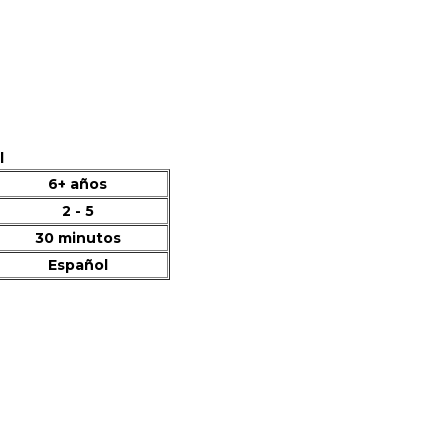
l
6+ años
2 - 5
30 minutos
Español