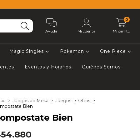
0
Ayuda
Mi cuenta
Mi carrito
Magic Singles
Pokemon
One Piece
uentes
Eventos y Horarios
Quiénes Somos
cio
>
Juegos de Mesa
>
Juegos
>
Otros
>
mpostate Bien
ompostate Bien
$54.880