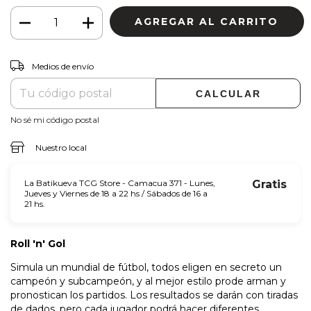
CAMBIAR CP
Entregas para el CP:
Medios de envío
CALCULAR
No sé mi código postal
Nuestro local
La Batikueva TCG Store - Camacua 371 - Lunes,
Gratis
Jueves y Viernes de 18 a 22 hs / Sábados de 16 a
21 hs.
Roll 'n' Gol
Simula un mundial de fútbol, todos eligen en secreto un
campeón y subcampeón, y al mejor estilo prode arman y
pronostican los partidos. Los resultados se darán con tiradas
de dados, pero cada jugador podrá hacer diferentes